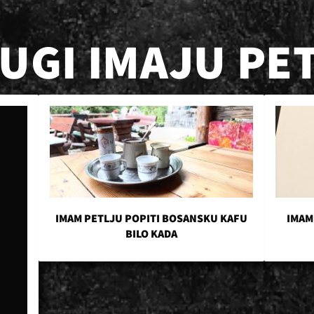
RUGI IMAJU PE
IMAM PETLJU POPITI BOSANSKU KAFU
IMAM
BILO KADA