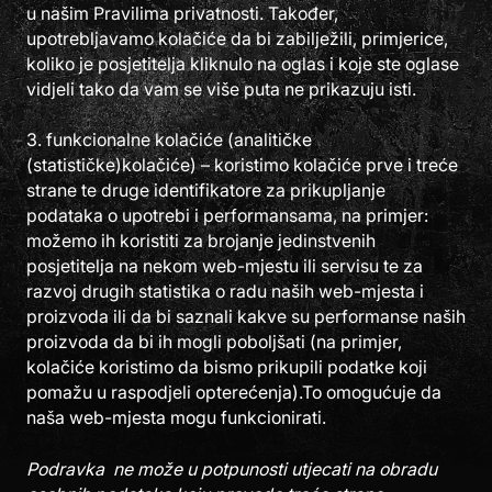
u našim Pravilima privatnosti. Također,
upotrebljavamo kolačiće da bi zabilježili, primjerice,
koliko je posjetitelja kliknulo na oglas i koje ste oglase
vidjeli tako da vam se više puta ne prikazuju isti.
3. funkcionalne kolačiće (analitičke
(statističke)kolačiće) – koristimo kolačiće prve i treće
strane te druge identifikatore za prikupljanje
podataka o upotrebi i performansama, na primjer:
možemo ih koristiti za brojanje jedinstvenih
posjetitelja na nekom web-mjestu ili servisu te za
razvoj drugih statistika o radu naših web-mjesta i
proizvoda ili da bi saznali kakve su performanse naših
proizvoda da bi ih mogli poboljšati (na primjer,
kolačiće koristimo da bismo prikupili podatke koji
pomažu u raspodjeli opterećenja).To omogućuje da
naša web-mjesta mogu funkcionirati.
Podravka ne može u potpunosti utjecati na obradu