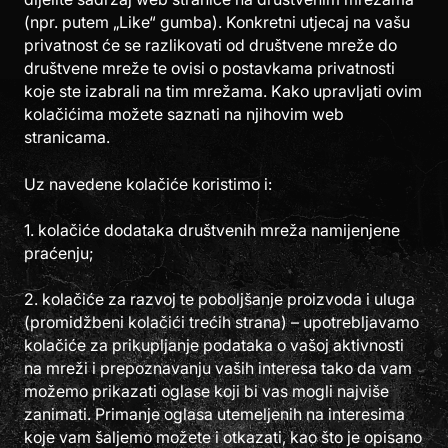
(npr. putem „Like“ gumba). Konkretni utjecaj na vašu
privatnost će se razlikovati od društvene mreže do
društvene mreže te ovisi o postavkama privatnosti
koje ste izabrali na tim mrežama. Kako upravljati ovim
kolačićima možete saznati na njihovim web
stranicama.
Uz navedene kolačiće koristimo i:
1. kolačiće dodataka društvenih mreža namijenjene
praćenju;
2. kolačiće za razvoj te poboljšanje proizvoda i uluga
(promidžbeni kolačići trećih strana) – upotrebljavamo
kolačiće za prikupljanje podataka o vašoj aktivnosti
na mreži i prepoznavanju vaših interesa tako da vam
možemo prikazati oglase koji bi vas mogli najviše
zanimati. Primanje oglasa utemeljenih na interesima
koje vam šaljemo možete i otkazati, kao što je opisano