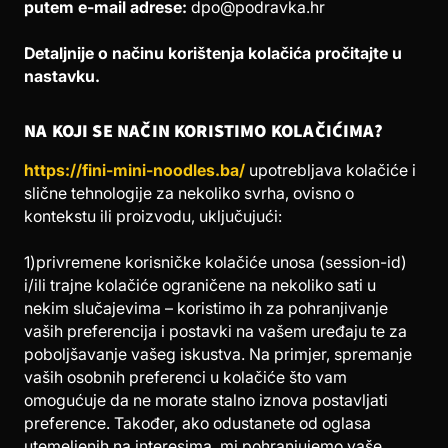
putem e-mail adrese:
dpo@podravka.hr
Detaljnije o načinu korištenja kolačića pročitajte u
nastavku.
NA KOJI SE NAČIN KORISTIMO KOLAČIĆIMA?
https://fini-mini-noodles.ba/
upotrebljava kolačiće i
slične tehnologije za nekoliko svrha, ovisno o
kontekstu ili proizvodu, uključujući:
1)privremene korisničke kolačiće unosa (session-id)
i/ili trajne kolačiće ograničene na nekoliko sati u
nekim slučajevima – koristimo ih za pohranjivanje
vaših preferencija i postavki na vašem uređaju te za
poboljšavanje vašeg iskustva. Na primjer, spremanje
vaših osobnih preferenci u kolačiće što vam
omogućuje da ne morate stalno iznova postavljati
preference. Također, ako odustanete od oglasa
utemeljenih na interesima, mi pohranjujemo vaše