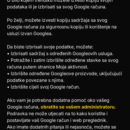
U bilo kojem trenutku možete izvesti kopiju svojih
podataka ili je izbrisati sa svog Google računa.
Po želji, možete izvesti kopiju sadržaja sa svog
Google računa za sigurnosnu kopiju ili korištenje na
usluzi izvan Googlea.
Da biste izbrisali svoje podatke, možete:
• Izbrisati sadržaj s određenih Googleovih usluga.
• Potražite i zatim izbrišite određene stavke sa svog
računa putem stranice Moja aktivnost.
• Izbrišite određene Googleove proizvode, uključujući
podatke povezane s njima.
• Izbrišite cijeli svoj Google račun.
Ako vam je potrebna dodatna pomoć oko vašeg
Google računa,
obratite se vašem administratoru
.
Podravka ne može utjecati na to kako koristite i
postavljate vaš Google račun i web preglednik.
Ako imate dodatnih pitanja ili nejasnoća, možete se