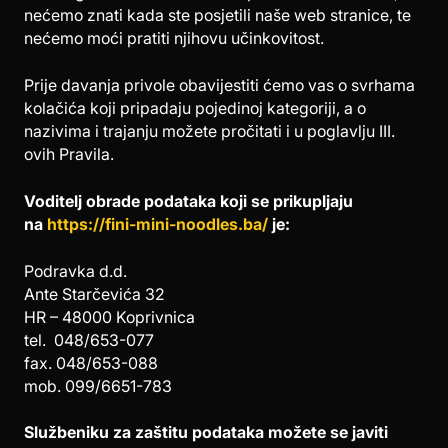
nećemo znati kada ste posjetili naše web stranice, te
nećemo moći pratiti njihovu učinkovitost.
Prije davanja privole obavijestiti ćemo vas o svrhama
kolačića koji pripadaju pojedinoj kategoriji, a o
nazivima i trajanju možete pročitati i u poglavlju III.
ovih Pravila.
Voditelj obrade podataka koji se prikupljaju
na
https://fini-mini-noodles.ba/
je:
Podravka d.d.
Ante Starčevića 32
HR – 48000 Koprivnica
tel. 048/653-077
fax. 048/653-088
mob. 099/6651-783
Službeniku za zaštitu podataka možete se javiti