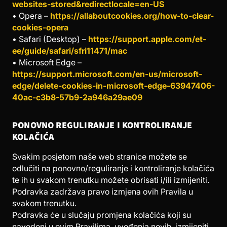
websites-stored&redirectlocale=en-US
• Opera –
https://allaboutcookies.org/how-to-clear-
cookies-opera
• Safari (Desktop) –
https://support.apple.com/et-
ee/guide/safari/sfri11471/mac
• Microsoft Edge –
https://support.microsoft.com/en-us/microsoft-
edge/delete-cookies-in-microsoft-edge-63947406-
40ac-c3b8-57b9-2a946a29ae09
PONOVNO REGULIRANJE I KONTROLIRANJE
KOLAČIĆA
Svakim posjetom naše web stranice možete se
odlučiti na ponovno/reguliranje i kontroliranje kolačića
te ih u svakom trenutku možete obrisati i/ili izmijeniti.
Podravka zadržava pravo izmjena ovih Pravila u
svakom trenutku.
Podravka će u slučaju promjena kolačića koji su
navedeni u ovim Pravilima, uvođenja novih, izmijeniti