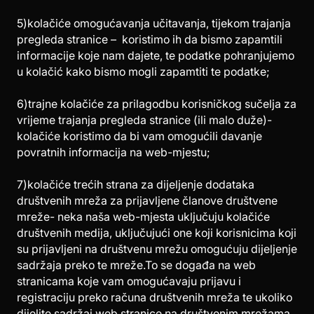
5)kolačiće omogućavanja učitavanja, tijekom trajanja
pregleda stranice – koristimo ih da bismo zapamtili
informacije koje nam dajete, te podatke pohranjujemo
u kolačić kako bismo mogli zapamtiti te podatke;
6)trajne kolačiće za prilagodbu korisničkog sučelja za
vrijeme trajanja pregleda stranice (ili malo duže)-
kolačiće koristimo da bi vam omogućili davanje
povratnih informacija na web-mjestu;
7)kolačiće trećih strana za dijeljenje dodataka
društvenih mreža za prijavljene članove društvene
mreže- neka naša web-mjesta uključuju kolačiće
društvenih medija, uključujući one koji korisnicima koji
su prijavljeni na društvenu mrežu omogućuju dijeljenje
sadržaja preko te mreže.To se događa na web
stranicama koje vam omogućavaju prijavu i
registraciju preko računa društvenih mreža te ukoliko
dijelite sadržaj web stranice na društvenim mrežama