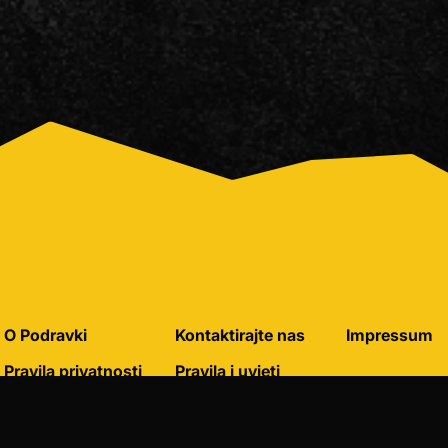
O Podravki
Kontaktirajte nas
Impressum
Pravila privatnosti
Pravila i uvjeti
korištenja
Pravila o korištenju
kolačića
Postavke kolačića