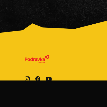
© 2022-2026 Podravka d.d. Sva prava
pridržana.
Fini Mini
je registrirani žig Podravke d.d.