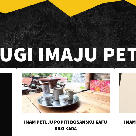
RUGI IMAJU PE
IMAM PETLJU POPITI BOSANSKU KAFU
IMAM
BILO KADA