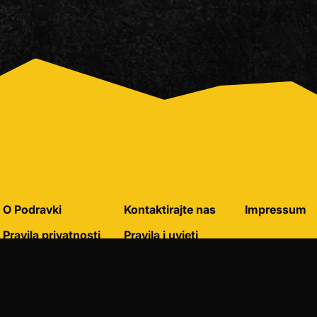
O Podravki
Kontaktirajte nas
Impressum
Pravila privatnosti
Pravila i uvjeti
korištenja
Pravila o korištenju
kolačića
Postavke kolačića