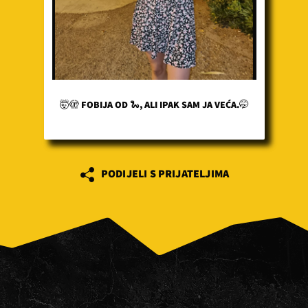
🤯🫣 FOBIJA OD 🐍, ALI IPAK SAM JA VEĆA.🤭
PODIJELI S PRIJATELJIMA