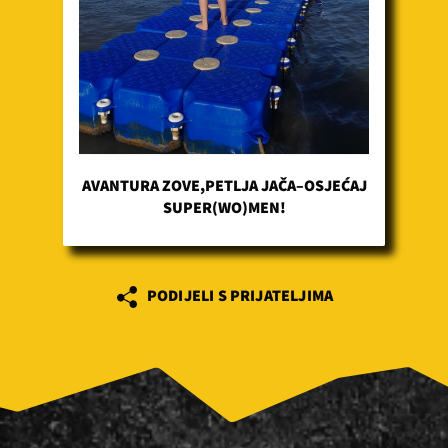
AVANTURA ZOVE,PETLJA JAČA–OSJEĆAJ
SUPER(WO)MEN!
PODIJELI S PRIJATELJIMA