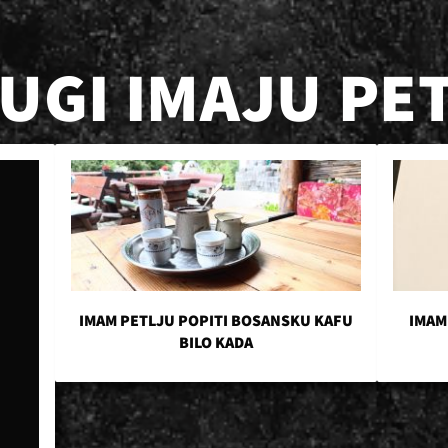
RUGI IMAJU PE
IMAM PETLJU POPITI BOSANSKU KAFU
IMAM
BILO KADA