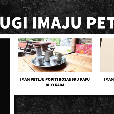
RUGI IMAJU PE
IMAM PETLJU POPITI BOSANSKU KAFU
IMAM
BILO KADA