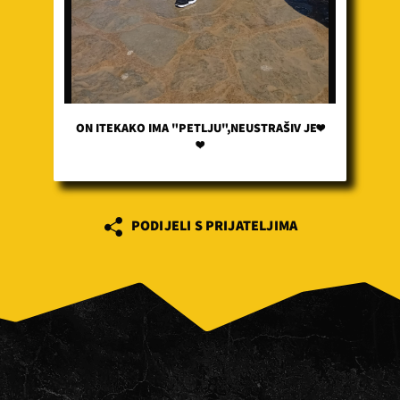
ON ITEKAKO IMA "PETLJU",NEUSTRAŠIV JE❤️
❤️
PODIJELI S PRIJATELJIMA