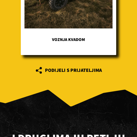
VOZNJA KVADOM
PODIJELI S PRIJATELJIMA