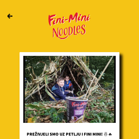
PREŽIVJELI SMO UZ PETLJU I FINI MINI! 🍜🔥