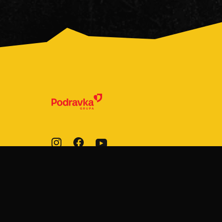
© 2022-2026 Podravka d.d. Sva prava
pridržana.
Fini Mini
je registrirani žig Podravke d.d.