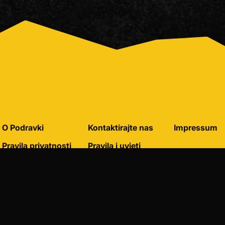
O Podravki
Kontaktirajte nas
Impressum
Pravila privatnosti
Pravila i uvjeti
korištenja
Pravila o korištenju
kolačića
Postavke kolačića