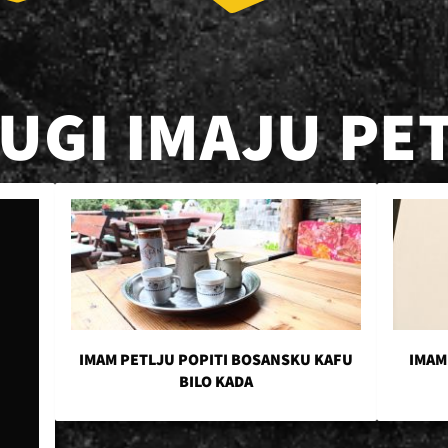
RUGI IMAJU PE
IMAM PETLJU POPITI BOSANSKU KAFU
IMAM
BILO KADA