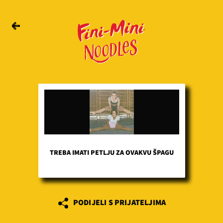
TREBA IMATI PETLJU ZA OVAKVU ŠPAGU
PODIJELI S PRIJATELJIMA