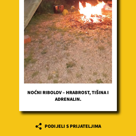
NOĆNI RIBOLOV – HRABROST, TIŠINA I
ADRENALIN.
PODIJELI S PRIJATELJIMA