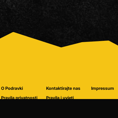
O Podravki
Kontaktirajte nas
Impressum
Pravila privatnosti
Pravila i uvjeti
korištenja
Pravila o korištenju
kolačića
Postavke kolačića