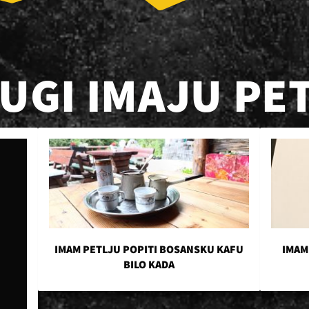
RUGI IMAJU PE
IMAM PETLJU POPITI BOSANSKU KAFU
IMAM
BILO KADA