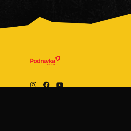
© 2022-2026 Podravka d.d. Sva prava
pridržana.
Fini Mini
je registrirani žig Podravke d.d.