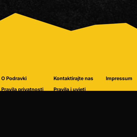
O Podravki
Kontaktirajte nas
Impressum
Pravila privatnosti
Pravila i uvjeti
korištenja
Pravila o korištenju
kolačića
Postavke kolačića