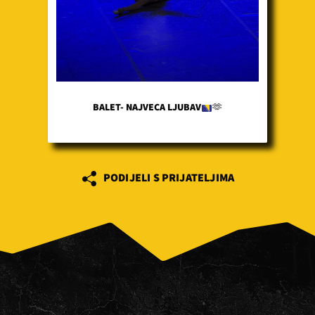
BALET- NAJVECA LJUBAV
🫶
PODIJELI S PRIJATELJIMA