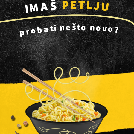
T
E
L
P
J
Š
U
A
M
I
š
e
t
o
n
n
o
i
v
t
o
a
b
?
o
r
p